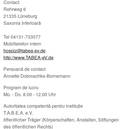
Contact
Rehrweg 6
21335 Lüneburg
Saxonia Inferioară
Tel 04131-733077
Mobiltelefon intern
hospiz@tabea-ev.de
http://www.TABEA-eV.de
Persoană de contact
Annette Dobroschke-Bornemann
Program de lucru
Mo. - Do. 8.00 - 12.00 Uhr
Autoritatea competentă pentru instituție
T.A.B.E.A. e.V.
öffentlicher Träger (Körperschaften, Anstalten, Stiftungen
des öffentlichen Rechts)