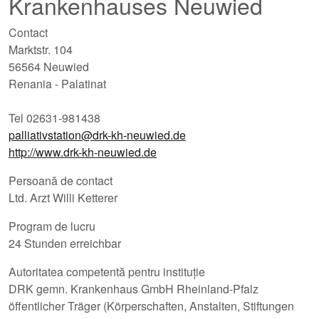
Krankenhauses Neuwied
Contact
Marktstr. 104
56564 Neuwied
Renania - Palatinat
Tel 02631-981438
palliativstation@drk-kh-neuwied.de
http://www.drk-kh-neuwied.de
Persoană de contact
Ltd. Arzt Willi Ketterer
Program de lucru
24 Stunden erreichbar
Autoritatea competentă pentru instituție
DRK gemn. Krankenhaus GmbH Rheinland-Pfalz
öffentlicher Träger (Körperschaften, Anstalten, Stiftungen