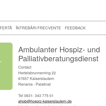
OFERTĂ
ÎNTREBĂRI FRECVENTE
FEEDBACK
Ambulanter Hospiz- und
Palliativberatungsdienst
L
Contact
Hertelsbrunnenring 22
67657 Kaiserslautern
Renania - Palatinat
Tel 0631- 343 775 01
ahpb@hospiz-kaiserslautern.de