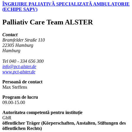
ÎNGRIJIRE PALIATIVĂ SPECIALIZATĂ AMBULATORIE
(ECHIPE SAPV)
Palliativ Care Team ALSTER
Contact
Bramfelder Straße 110
22305 Hamburg
Hamburg
Tel 040 - 334 656 300
info@pct-alster.de
www.pct-alster.de
Persoană de contact
Max Steffens
Program de lucru
09.00-15.00
Autoritatea competentă pentru instituție
GbR
öffentlicher Träger (Körperschaften, Anstalten, Stiftungen des
öffentlichen Rechts)