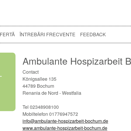
OFERTĂ
ÎNTREBĂRI FRECVENTE
FEEDBACK
Ambulante Hospizarbeit
L
Contact
Königsallee 135
44789 Bochum
Renania de Nord - Westfalia
Tel 02348908100
Mobiltelefon 01776947572
info@ambulante-hospizarbeit-bochum.de
www.ambulante-hospizarbeit-bochum.de