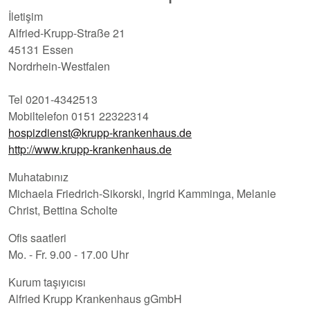
İletişim
Alfried-Krupp-Straße 21
45131 Essen
Nordrhein-Westfalen
Tel 0201-4342513
Mobiltelefon 0151 22322314
hospizdienst@krupp-krankenhaus.de
http://www.krupp-krankenhaus.de
Muhatabınız
Michaela Friedrich-Sikorski, Ingrid Kamminga, Melanie
Christ, Bettina Scholte
Ofis saatleri
Mo. - Fr. 9.00 - 17.00 Uhr
Kurum taşıyıcısı
Alfried Krupp Krankenhaus gGmbH