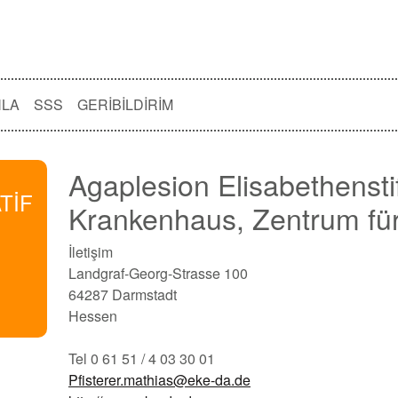
NLA
SSS
GERIBILDIRIM
Agaplesion Elisabethensti
TİF
Krankenhaus, Zentrum für 
İ
İletişim
Landgraf-Georg-Strasse 100
64287 Darmstadt
Hessen
Tel 0 61 51 / 4 03 30 01
Pfisterer.mathias@eke-da.de