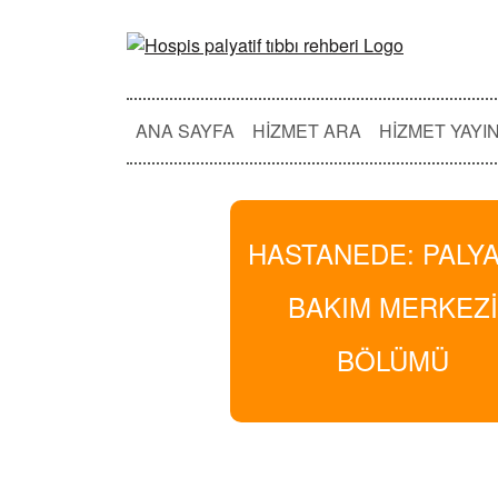
ANA SAYFA
HIZMET ARA
HIZMET YAYI
HASTANEDE: PALYA
BAKIM MERKEZ
BÖLÜMÜ