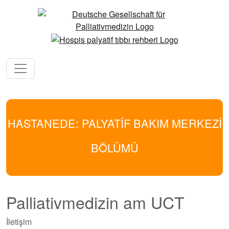
HASTANEDE: PALYATİF BAKIM MERKEZİ
BÖLÜMÜ
Palliativmedizin am UCT
İletişim