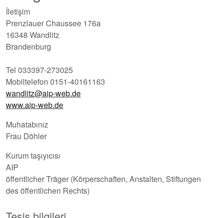
İletişim
Prenzlauer Chaussee 176a
16348 Wandlitz
Brandenburg
Tel 033397-273025
Mobiltelefon 0151-40161163
wandlitz@aip-web.de
www.aip-web.de
Muhatabınız
Frau Döhler
Kurum taşıyıcısı
AIP
öffentlicher Träger (Körperschaften, Anstalten, Stiftungen
des öffentlichen Rechts)
Tesis bilgileri