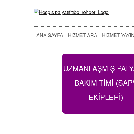
ANA SAYFA
HIZMET ARA
HIZMET YAYI
UZMANLAŞMIŞ PALY
BAKIM TIMI (SAP
EKİPLERİ)