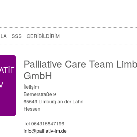
NLA
SSS
GERIBILDIRIM
Palliative Care Team Lim
ATİF
GmbH
V
İletişim
Bernerstraße 9
65549 Limburg an der Lahn
Hessen
Tel 064315847196
info@palliativ-lm.de