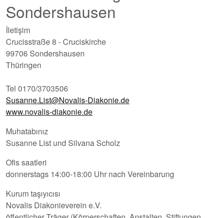
Sondershausen
İletişim
Crucisstraße 8 - Cruciskirche
99706 Sondershausen
Thüringen
Tel 0170/3703506
Susanne.List@Novalis-Diakonie.de
www.novalis-diakonie.de
Muhatabınız
Susanne List und Silvana Scholz
Ofis saatleri
donnerstags 14:00-18:00 Uhr nach Vereinbarung
Kurum taşıyıcısı
Novalis Diakonieverein e.V.
öffentlicher Träger (Körperschaften, Anstalten, Stiftungen