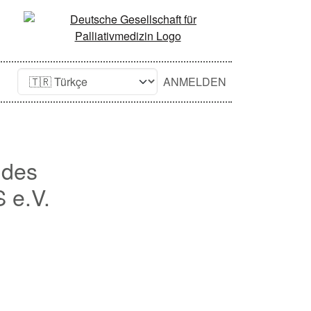
ANMELDEN
 des
 e.V.