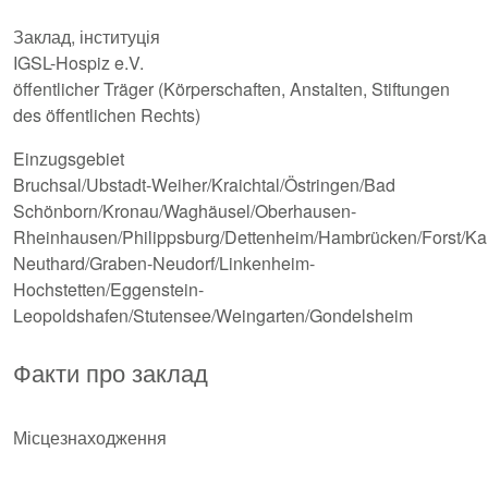
Заклад, інституція
IGSL-Hospiz e.V.
öffentlicher Träger (Körperschaften, Anstalten, Stiftungen
des öffentlichen Rechts)
Einzugsgebiet
Bruchsal/Ubstadt-Weiher/Kraichtal/Östringen/Bad
Schönborn/Kronau/Waghäusel/Oberhausen-
Rheinhausen/Philippsburg/Dettenheim/Hambrücken/Forst/Kar
Neuthard/Graben-Neudorf/Linkenheim-
Hochstetten/Eggenstein-
Leopoldshafen/Stutensee/Weingarten/Gondelsheim
Факти про заклад
Місцезнаходження