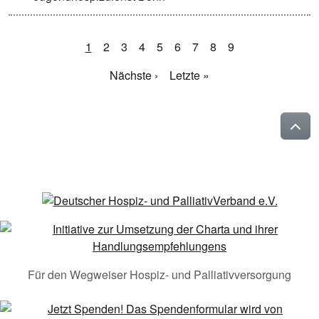
1
2
3
4
5
6
7
8
9
Nächste ›
Letzte »
Für den Wegweiser Hospiz- und Palliativversorgung