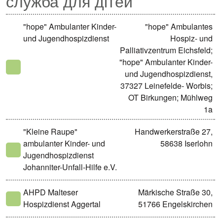
служба для дітей
"hope" Ambulanter Kinder-
"hope" Ambulantes
und Jugendhospizdienst
Hospiz- und
Palliativzentrum Eichsfeld;
"hope" Ambulanter Kinder-
und Jugendhospizdienst,
37327 Leinefelde- Worbis;
OT Birkungen; Mühlweg
1a
"Kleine Raupe"
Handwerkerstraße 27,
ambulanter Kinder- und
58638 Iserlohn
Jugendhospizdienst
Johanniter-Unfall-Hilfe e.V.
AHPD Malteser
Märkische Straße 30,
Hospizdienst Aggertal
51766 Engelskirchen