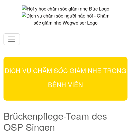
DỊCH VỤ CHĂM SÓC GIẢM NHẸ TRONG
BỆNH VIỆN
Brückenpflege-Team des
OSP Singen