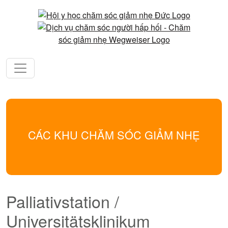
CÁC KHU CHĂM SÓC GIẢM NHẸ
Palliativstation /
Universitätsklinikum