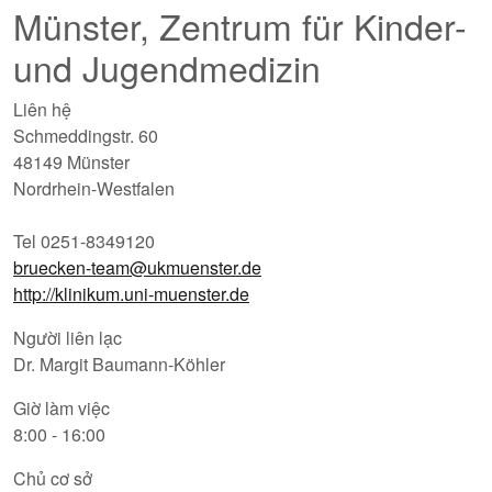
Münster, Zentrum für Kinder-
und Jugendmedizin
Liên hệ
Schmeddingstr. 60
48149 Münster
Nordrhein-Westfalen
Tel 0251-8349120
bruecken-team@ukmuenster.de
http://klinikum.uni-muenster.de
Người liên lạc
Dr. Margit Baumann-Köhler
Giờ làm việc
8:00 - 16:00
Chủ cơ sở