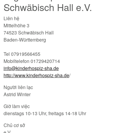
Schwäbisch Hall e.V.
Liên hệ
Mittelhöhe 3
74523 Schwäbisch Hall
Baden-Württemberg
Tel 07919566455
Mobiltelefon 01729420714
info@kinderhospiz-sha.de
http://www.kinderhospiz-sha.de
/
Người liên lạc
Astrid Winter
Giờ làm việc
dienstags 10-13 Uhr, freitags 14-18 Uhr
Chủ cơ sở
e.V.