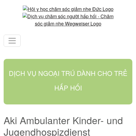
DỊCH VỤ NGOẠI TRÚ DÀNH CHO TRẺ
HẤP HỐI
Aki Ambulanter Kinder- und
Jugendhospizdienst