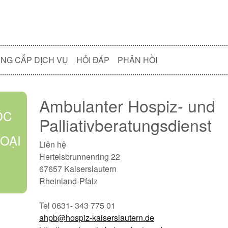
NG CẤP DỊCH VỤ
HỎI ĐÁP
PHẢN HỒI
Ambulanter Hospiz- und
ÓC
Palliativberatungsdienst
OẠI
Liên hệ
Hertelsbrunnenring 22
67657 Kaiserslautern
Rheinland-Pfalz
Tel 0631- 343 775 01
ahpb@hospiz-kaiserslautern.de