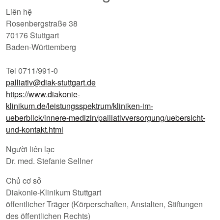
Liên hệ
Rosenbergstraße 38
70176 Stuttgart
Baden-Württemberg
Tel 0711/991-0
palliativ@diak-stuttgart.de
https://www.diakonie-
klinikum.de/leistungsspektrum/kliniken-im-
ueberblick/innere-medizin/palliativversorgung/uebersicht-
und-kontakt.html
Người liên lạc
Dr. med. Stefanie Sellner
Chủ cơ sở
Diakonie-Klinikum Stuttgart
öffentlicher Träger (Körperschaften, Anstalten, Stiftungen
des öffentlichen Rechts)