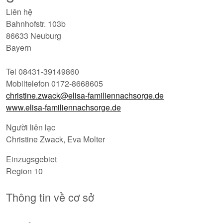
Liên hệ
Bahnhofstr. 103b
86633 Neuburg
Bayern
Tel 08431-39149860
Mobiltelefon 0172-8668605
christine.zwack@elisa-familiennachsorge.de
www.elisa-familiennachsorge.de
Người liên lạc
Christine Zwack, Eva Molter
Einzugsgebiet
Region 10
Thông tin về cơ sở