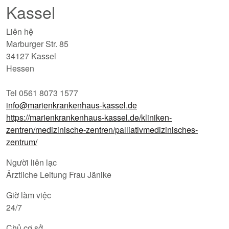
Kassel
Liên hệ
Marburger Str. 85
34127 Kassel
Hessen
Tel 0561 8073 1577
info@marienkrankenhaus-kassel.de
https://marienkrankenhaus-kassel.de/kliniken-
zentren/medizinische-zentren/palliativmedizinisches-
zentrum/
Người liên lạc
Ärztliche Leitung Frau Jänike
Giờ làm việc
24/7
Chủ cơ sở