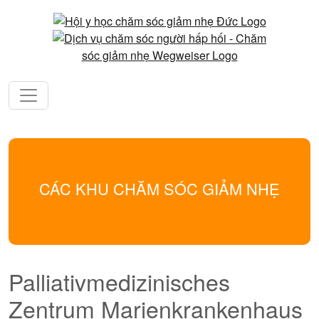
CÁC KHU CHĂM SÓC GIẢM NHẸ
Palliativmedizinisches
Zentrum Marienkrankenhaus