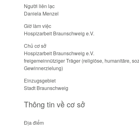
Người liên lạc
Daniela Menzel
Giờ làm việc
Hospizarbeit Braunschweig e.V.
Chủ cơ sở
Hospizarbeit Braunschweig e.V.
freigemeinnütziger Träger (religiöse, humanitäre, s
Gewinnerzielung)
Einzugsgebiet
Stadt Braunschweig
Thông tin về cơ sở
Địa điểm