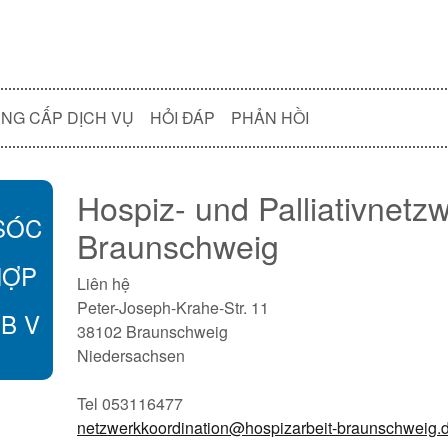
NG CẤP DỊCH VỤ
HỎI ĐÁP
PHẢN HỒI
Hospiz- und Palliativnetz
SÓC
Braunschweig
HỢP
Liên hệ
Peter-Joseph-Krahe-Str. 11
GB V
38102 Braunschweig
Niedersachsen
Tel 053116477
netzwerkkoordination@hospizarbeit-braunschweig.