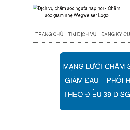
TRANG CHỦ
TÌM DỊCH VỤ
ĐĂNG KÝ CU
MẠNG LƯỚI CHĂM 
GIẢM ĐAU – PHỐI 
THEO ĐIỀU 39 D S