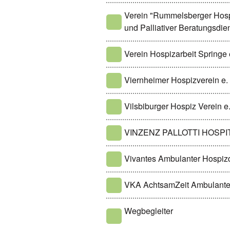
Verein "Rummelsberger Hosp
und Palliativer Beratungsdie
Verein Hospizarbeit Springe 
Viernheimer Hospizverein e. 
Vilsbiburger Hospiz Verein e
VINZENZ PALLOTTI HOSPITA
Vivantes Ambulanter Hospiz
VKA AchtsamZeit Ambulanter
Wegbegleiter