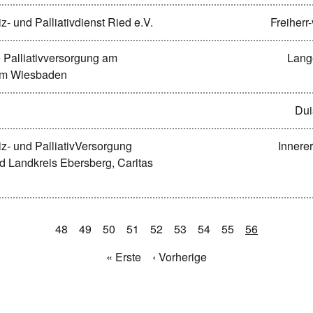
 und Palliativdienst Ried e.V.
Freiherr
 Palliativversorgung am
Lang
rum Wiesbaden
Dui
z- und PalliativVersorgung
Innere
 Landkreis Ebersberg, Caritas
48
49
50
51
52
53
54
55
56
« Erste
‹ Vorherige