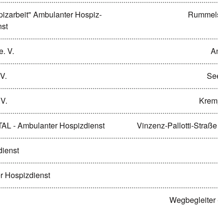
izarbeit" Ambulanter Hospiz-
Rummels
nst
e. V.
A
V.
See
.V.
Kremp
L - Ambulanter Hospizdienst
Vinzenz-Pallotti-Straß
dienst
 Hospizdienst
Wegbegleiter 