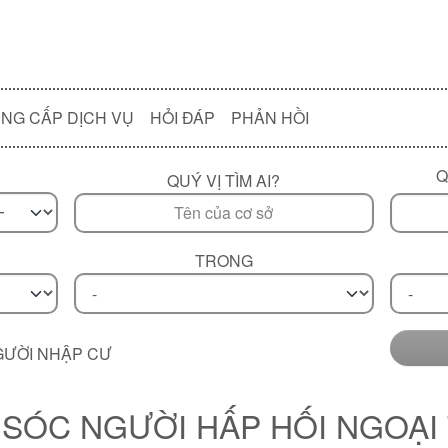
NG CẤP DỊCH VỤ
HỎI ĐÁP
PHẢN HỒI
Q
QUÝ VỊ TÌM AI?
TRONG
GƯỜI NHẬP CƯ
 SÓC NGƯỜI HẤP HỐI NGOẠI