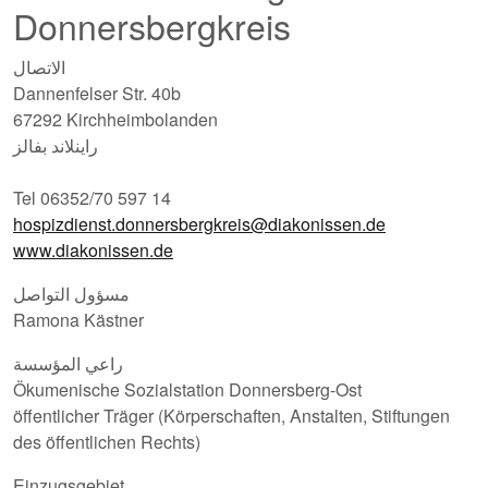
Donnersbergkreis
الاتصال
Dannenfelser Str. 40b
67292 Kirchheimbolanden
راينلاند بفالز
Tel 06352/70 597 14
hospizdienst.donnersbergkreis@diakonissen.de
www.diakonissen.de
مسؤول التواصل
Ramona Kästner
راعي المؤسسة
Ökumenische Sozialstation Donnersberg-Ost
öffentlicher Träger (Körperschaften, Anstalten, Stiftungen
des öffentlichen Rechts)
Einzugsgebiet