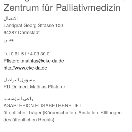
Zentrum für Palliativmedizin
الاتصال
Landgraf-Georg-Strasse 100
64287 Darmstadt
هسن
Tel 0 61 51 / 4 03 30 01
Pfisterer.mathias@eke-da.de
http://www.eke-da.de
مسؤول التواصل
PD Dr. med. Mathias Pfisterer
راعي المؤسسة
AGAPLESION ELISABETHENSTIFT
öffentlicher Träger (Körperschaften, Anstalten, Stiftungen
des öffentlichen Rechts)