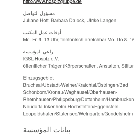
http://www.hospizgruppe.de
مسؤول التواصل
Juliane Höft, Barbara Daleck, Ulrike Langen
أوقات عمل المكتب
Mo- Fr. 9- 13 Uhr, telefonisch erreichbar Mo- Do 8- 1
راعي المؤسسة
IGSL-Hospiz e.V.
öffentlicher Träger (Körperschaften, Anstalten, Stift
Einzugsgebiet
Bruchsal/Ubstadt-Weiher/Kraichtal/Östringen/Bad
Schönborn/Kronau/Waghäusel/Oberhausen-
Rheinhausen/Philippsburg/Dettenheim/Hambrücken/
Neudorf/Linkenheim-Hochstetten/Eggenstein-
Leopoldshafen/Stutensee/Weingarten/Gondelsheim
بيانات المؤسسة