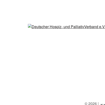
رير
© 2026 |