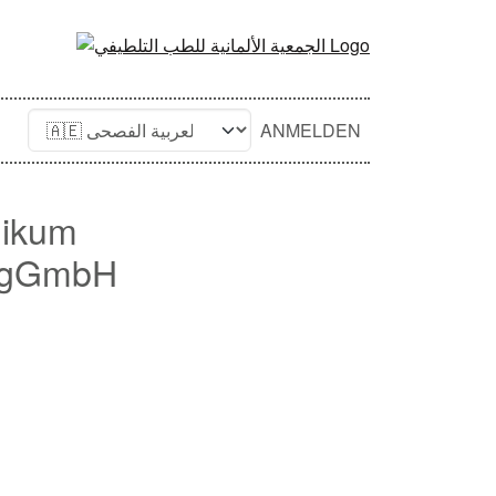
ANMELDEN
nikum
n gGmbH