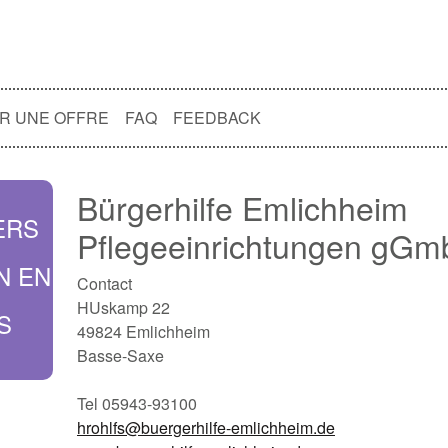
R UNE OFFRE
FAQ
FEEDBACK
Bürgerhilfe Emlichheim
ERS
Pflegeeinrichtungen gG
N EN
Contact
HUskamp 22
S
49824 Emlichheim
Basse-Saxe
Tel 05943-93100
hrohlfs@buergerhilfe-emlichheim.de