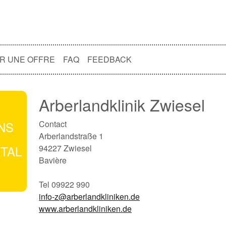
R UNE OFFRE
FAQ
FEEDBACK
Arberlandklinik Zwiesel
NS
Contact
Arberlandstraße 1
ITAL
94227 Zwiesel
Bavière
Tel 09922 990
info-z@arberlandkliniken.de
www.arberlandkliniken.de