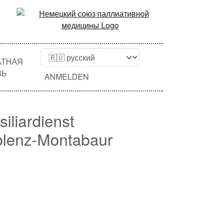
АТНАЯ
ЗЬ
ANMELDEN
siliardienst
blenz-Montabaur