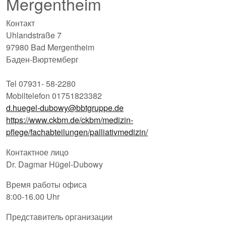
Mergentheim
Контакт
Uhlandstraße 7
97980 Bad Mergentheim
Баден-Вюртемберг
Tel 07931- 58-2280
Mobiltelefon 01751823382
d.huegel-dubowy@bbtgruppe.de
https://www.ckbm.de/ckbm/medizin-
pflege/fachabteilungen/palliativmedizin/
Контактное лицо
Dr. Dagmar Hügel-Dubowy
Время работы офиса
8:00-16.00 Uhr
Представитель организации