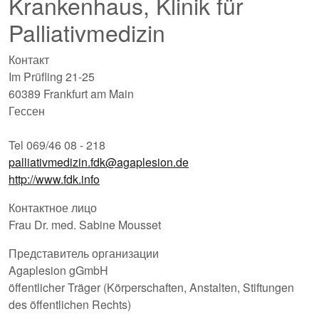
Krankenhaus, Klinik für
Palliativmedizin
Контакт
Im Prüfling 21-25
60389 Frankfurt am Main
Гессен
Tel 069/46 08 - 218
palliativmedizin.fdk@agaplesion.de
http://www.fdk.info
Контактное лицо
Frau Dr. med. Sabine Mousset
Представитель организации
Agaplesion gGmbH
öffentlicher Träger (Körperschaften, Anstalten, Stiftungen
des öffentlichen Rechts)