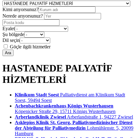
Kimi arıyorsunuz?
Nerede arıyorsunuz?
Eyalet
Şu bölgede
Dil seçin
Göçle ilgili hizmetler
Ara
HASTANEDE PALYATİF
HİZMETLERİ
Klinikum Stadt Soest
Palliativdienst am Klinikum Stadt
Soest, 59494 Soest
Achenbachkrankenhaus Königs Wusterhausen
Köpenicker Straße 29, 15711 Königs Wusterhausen
Arberlandklinik Zwiesel
Arberlandstraße 1, 94227 Zwiesel
Asklepios Klinik St. Georg, Palliativmedizinischer Dienst
der Abteilung für Palliativmedizin
Lohmühlenstr. 5, 20099
Hamburg