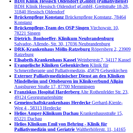
BDH Klinik Hessisch Oldendorf gGmbH (Palliativdienst)
BDH Klinik Hessisch Oldendorf gGmbH, Greitstraße 18-28,
31840 Hessisch Oldendorf
Brückenpflege Konstanz
Brückenpflege Konstanz, 78464
Konstanz
Brückenpflege-Team des OSP Singen
Virchowstr. 10,
78221 Singen
Dietrich- Bonhoeffer- Klinikum Neubrandenburg
Salvador- Allende- Str. 30, 17036 Neubrandenburg
DRK-Krankenhaus Mölln-Ratzeburg
Röpersberg 2, 23909
Ratzeburg
Elisabeth-Krankenhaus Kassel
Weinbergstr.7, 34117 Kassel
Evangelische Kliniken Gelsenkirchen
Klinik für
Schmerztherapie und Palliativmedizin, 45879 Gelsenkirchen
Externer Palliativmedizinischer Dienst an den Kliniken
Mindelheim und Ottobeuren im Klinikverbund Allgäu
Augsburger Straße 17, 87700 Memmingen
Franziskus Hospital Harderberg
Alte Rothenfelder Str. 23,
49124 Georgsmarienhütte
Gemeinschaftskrankenhaus Herdecke
Gerhard-Kienle-
Weg 4 , 58313 Herdecke
Helios Amper-Klinikum Dachau
Krankenhausstraße 15,
85221 Dachau
Helios Klinikum Emil von Behring - Klinik für
Palliativmedizin und Geriatrie
Waltherhöferstr. 11, 14165