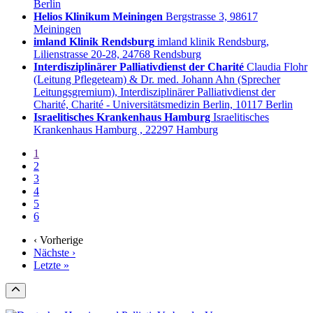
Berlin
Helios Klinikum Meiningen
Bergstrasse 3, 98617
Meiningen
imland Klinik Rendsburg
imland klinik Rendsburg,
Lilienstrasse 20-28, 24768 Rendsburg
Interdisziplinärer Palliativdienst der Charité
Claudia Flohr
(Leitung Pflegeteam) & Dr. med. Johann Ahn (Sprecher
Leitungsgremium), Interdisziplinärer Palliativdienst der
Charité, Charité - Universitätsmedizin Berlin, 10117 Berlin
Israelitisches Krankenhaus Hamburg
Israelitisches
Krankenhaus Hamburg , 22297 Hamburg
1
2
3
4
5
6
‹ Vorherige
Nächste ›
Letzte »