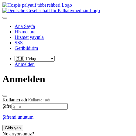
Ana Sayfa
Hizmet ara
Hizmet yayınla
SSS
Geribildirim
Anmelden
Anmelden
Kullanıcı adı
Şifre
Şifremi unuttum
Giriş yap
Ne arıyorsunuz?