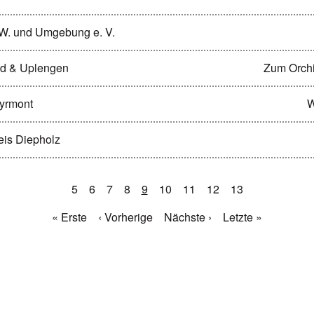
g/W. und Umgebung e. V.
and & Uplengen
Zum Orch
Pyrmont
W
reis Diepholz
5
6
7
8
9
10
11
12
13
« Erste
‹ Vorherige
Nächste ›
Letzte »