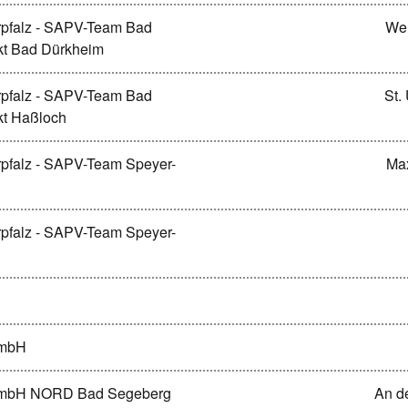
erpfalz - SAPV-Team Bad
Wel
kt Bad Dürkheim
erpfalz - SAPV-Team Bad
St.
kt Haßloch
erpfalz - SAPV-Team Speyer-
Max
erpfalz - SAPV-Team Speyer-
GmbH
gGmbH NORD Bad Segeberg
An d