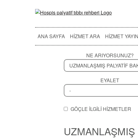
ANA SAYFA
HIZMET ARA
HIZMET YAYI
NE ARIYORSUNUZ?
EYALET
GÖÇLE ILGILI HIZMETLER
UZMANLAŞMIŞ P