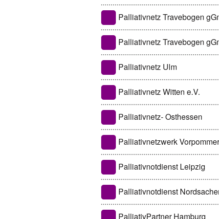
Palliativnetz Travebogen 
Palliativnetz Travebogen g
Palliativnetz Ulm
Palliativnetz Witten e.V.
Palliativnetz- Osthessen
Palliativnetzwerk Vorpomm
Palliativnotdienst Leipzig
Palliativnotdienst Nordsache
PalliativPartner Hamburg