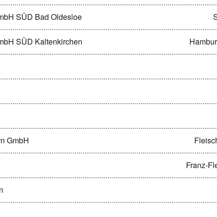
gGmbH SÜD Bad Oldesloe
GmbH SÜD Kaltenkirchen
Hamburg
ern GmbH
Fleisc
Franz-Fl
n