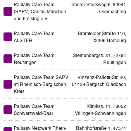
Palliativ Care Team
Innerer Stockweg 6, 82041
(SAPV) Caritas München
Oberhaching
und Freising e.V.
Palliativ Care Team
Bramfelder Straße 110,
ALSTER
22305 Hamburg
Palliativ Care Team
Steinenbergstr. 31, 72764
Reutlingen
Reutlingen
Palliativ Care Team SAPV
Vinzenz-Pallotti-Str. 20,
im Rheinisch-Bergischen
51429 Bergisch Gladbach
Kreis
Palliativ Care Team
Klinikstr. 11, 78052
Schwarzwald-Baar
Villingen-Schwenningen
Palliativ Netzwerk Rhein-
Bahnhofstraße 1, 47574