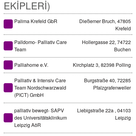
EKİPLERİ)
Palima Krefeld GbR
Dießemer Bruch, 47805
Krefeld
Palldomo- Palliativ Care
Hollergasse 22, 74722
Team
Buchen
Palliahome e.V.
Kirchplatz 3, 82398 Polling
Palliativ & Intensiv Care
Burgstraße 40, 72285
Team Nordschwarzwald
Pfalzgrafenweiler
(PICT) GmbH
palliativ bewegt- SAPV
Liebigstraße 22a , 04103
des Universitätsklinikum
Leipzig
Leipzig AöR