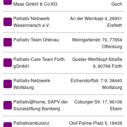
Maas GmbH & Co.KG
Goch
Palliativ Netzwerk
An der Weinkaje 4, 26931
Wesermarsch e.V.
Elsfleth
Palliativ Team Ortenau
Weingartenstr. 70, 77654
Offenburg
Palliativ-Care Team Fürth
Gustav-Weißkopf-Straße
gGmbH
9, 90768 Fürth
Palliativ-Netzwerk-
Eichendorffstr. 7-9, 38440
Wolfsburg
Wolfsburg
Palliativ@home, SAPV der
Coburger Str. 17, 96106
Sozialstiftung Bamberg
Ebern
Palliativambulanz
Olof-Palme-Platz 5, 18439