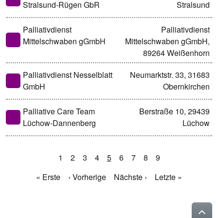
Stralsund-Rügen GbR
Stralsund
Palliativdienst
Palliativdienst
Mittelschwaben gGmbH
Mittelschwaben gGmbH,
89264 Weißenhorn
Palliativdienst Nesselblatt
Neumarktstr. 33, 31683
GmbH
Obernkirchen
Palliative Care Team
Berstraße 10, 29439
Lüchow-Dannenberg
Lüchow
1
2
3
4
5
6
7
8
9
« Erste
‹ Vorherige
Nächste ›
Letzte »