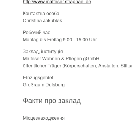
http://www.malteser-straphael.de
Контактна особа
Christina Jakubiak
Робочий час
Montag bis Freitag 9.00 - 15.00 Uhr
Заклад, інституція
Malteser Wohnen & Pflegen gGmbH
öffentlicher Träger (Körperschaften, Anstalten, Stift
Einzugsgebiet
Großraum Duisburg
Факти про заклад
Місцезнаходження