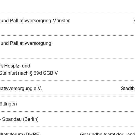
 und Palliativversorgung Münster
 und Palliativversorgung
rk Hospiz- und
 Steinfurt nach § 39d SGB V
ativversorgung e.V.
Stadtb
öttingen
+ Spandau (Berlin)
lliativforum (DHPF)
Gesundheitsamt der Land