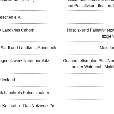
und Palliativkoordination,
rschen e.V.
k Landkreis Gifhorn
Hospiz- und Palliativnetz
Itzige
ür Stadt und Landkreis Rosenheim
Max-Jos
ungsnetzwerk Nordoberpfalz
Gesundheitsregion Plus Nor
an der Waldnaab, Mais
Friesland
rk Landkreis Kaiserslautern
 Karlsruhe - Das Netzwerk für