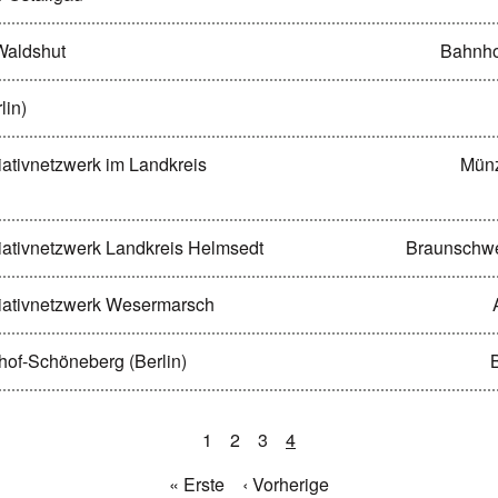
 Waldshut
Bahnho
lin)
iativnetzwerk im Landkreis
Münz
iativnetzwerk Landkreis Helmsedt
Braunschwe
liativnetzwerk Wesermarsch
hof-Schöneberg (Berlin)
1
2
3
4
« Erste
‹ Vorherige