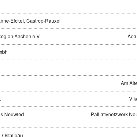
anne-Eickel, Castrop-Rauxel
 Region Aachen e.V.
Ada
Gmbh
Am Alt
.
Vik
eis Neuwied
Palliativnetzwerk N
n-Ostallgäu