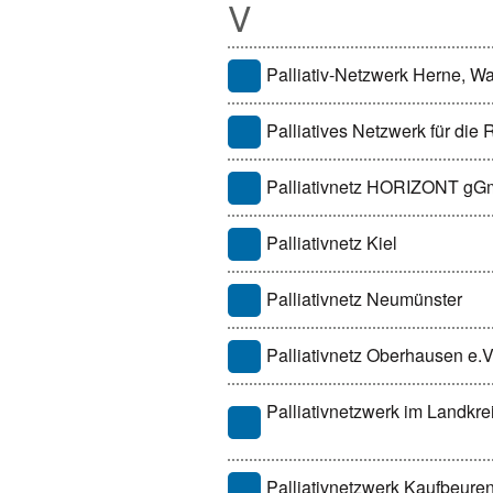
V
Palliativ-Netzwerk Herne, W
Palliatives Netzwerk für die
Palliativnetz HORIZONT g
Palliativnetz Kiel
Palliativnetz Neumünster
Palliativnetz Oberhausen e.V
Palliativnetzwerk im Landkr
Palliativnetzwerk Kaufbeure