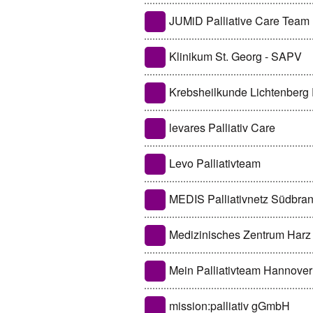
JUMiD Palliative Care Team
Klinikum St. Georg - SAPV
Krebsheilkunde Lichtenberg
levares Palliativ Care
Levo Palliativteam
MEDIS Palliativnetz Südbra
Medizinisches Zentrum Harz 
Mein Palliativteam Hannov
mission:palliativ gGmbH