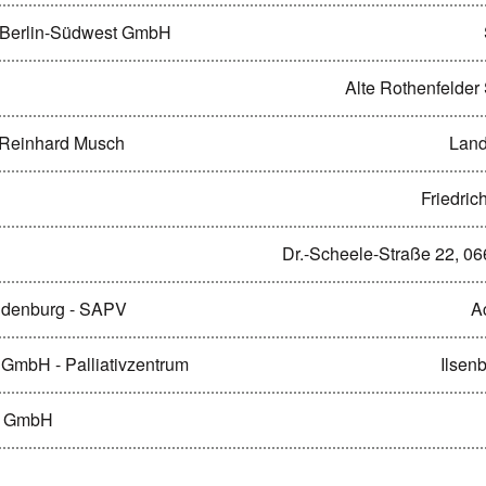
 Berlin-Südwest GmbH
Alte Rothenfelder
 Reinhard Musch
Land
Friedric
Dr.-Scheele-Straße 22, 0
ndenburg - SAPV
A
GmbH - Palliativzentrum
Ilsen
er GmbH