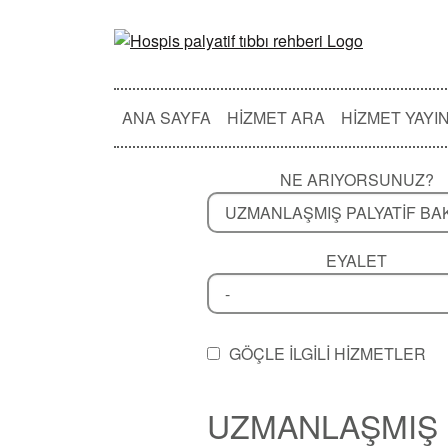
ANA SAYFA
HIZMET ARA
HIZMET YAYI
NE ARIYORSUNUZ?
EYALET
GÖÇLE ILGILI HIZMETLER
UZMANLAŞMIŞ P