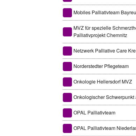
Mobiles Palliativteam Bayre
MVZ für spezielle Schmerzth
Palliativprojekt Chemnitz
Netzwerk Palliative Care Kr
Norderstedter Pflegeteam
Onkologie Hellersdorf MVZ
Onkologischer Schwerpunkt
OPAL Palliativteam
OPAL Palliativteam Niederl