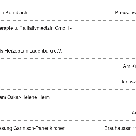
uth Kulmbach
Preuschwi
erapie u. Palliativmedizin GmbH -
eis Herzogtum Lauenburg e.V.
Am Ki
Janusz
 am Oskar-Helene Heim
A
assung Garmisch-Partenkirchen
Brauhausstr. 