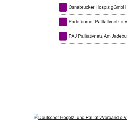
Osnabrücker Hospiz gGmbH
Paderborner Palliativnetz e.
PAJ Palliativnetz Am Jade