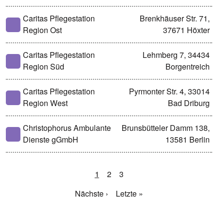
Caritas Pflegestation
Brenkhäuser Str. 71,
Region Ost
37671 Höxter
Caritas Pflegestation
Lehmberg 7, 34434
Region Süd
Borgentreich
Caritas Pflegestation
Pyrmonter Str. 4, 33014
Region West
Bad Driburg
Christophorus Ambulante
Brunsbütteler Damm 138,
Dienste gGmbH
13581 Berlin
1
2
3
Nächste ›
Letzte »