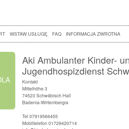
RT
WSTAW USŁUGĘ
FAQ
INFORMACJA ZWROTNA
Aki Ambulanter Kinder- u
Jugendhospizdienst Schwä
DLA
Kontakt
Mittelhöhe 3
74523 Schwäbisch Hall
Badenia-Wirtembergia
Tel 07919566455
Mobiltelefon 01729420714