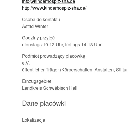
info@kinderhospiz-sha.de
http://www.kinderhospiz-sha.de
/
Osoba do kontaktu
Astrid Winter
Godziny przyjęć
dienstags 10-13 Uhr, freitags 14-18 Uhr
Podmiot prowadzący placówkę
e.V.
öffentlicher Träger (Körperschaften, Anstalten, Stift
Einzugsgebiet
Landkreis Schwäbisch Hall
Dane placówki
Lokalizacja