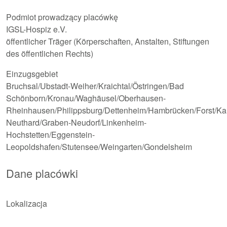
Podmiot prowadzący placówkę
IGSL-Hospiz e.V.
öffentlicher Träger (Körperschaften, Anstalten, Stiftungen
des öffentlichen Rechts)
Einzugsgebiet
Bruchsal/Ubstadt-Weiher/Kraichtal/Östringen/Bad
Schönborn/Kronau/Waghäusel/Oberhausen-
Rheinhausen/Philippsburg/Dettenheim/Hambrücken/Forst/Kar
Neuthard/Graben-Neudorf/Linkenheim-
Hochstetten/Eggenstein-
Leopoldshafen/Stutensee/Weingarten/Gondelsheim
Dane placówki
Lokalizacja