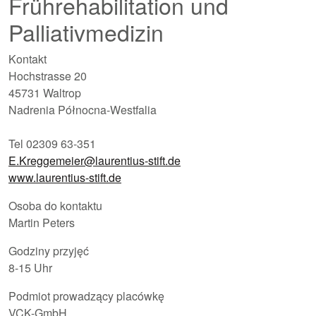
Frührehabilitation und
Palliativmedizin
Kontakt
Hochstrasse 20
45731 Waltrop
Nadrenia Północna-Westfalia
Tel 02309 63-351
E.Kreggemeier@laurentius-stift.de
www.laurentius-stift.de
Osoba do kontaktu
Martin Peters
Godziny przyjęć
8-15 Uhr
Podmiot prowadzący placówkę
VCK-GmbH