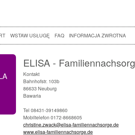
RT
WSTAW USŁUGĘ
FAQ
INFORMACJA ZWROTNA
ELISA - Familiennachso
LA
Kontakt
Bahnhofstr. 103b
86633 Neuburg
Bawaria
Tel 08431-39149860
Mobiltelefon 0172-8668605
christine.zwack@elisa-familiennachsorge.de
www.elisa-familiennachsorge.de