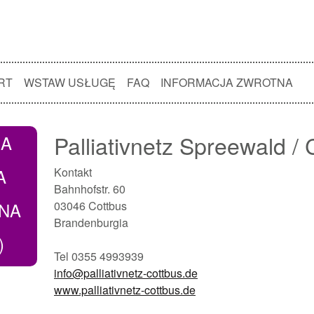
RT
WSTAW USŁUGĘ
FAQ
INFORMACJA ZWROTNA
Palliativnetz Spreewald / 
NA
A
Kontakt
Bahnhofstr. 60
WNA
03046 Cottbus
Brandenburgia
)
Tel 0355 4993939
info@palliativnetz-cottbus.de
www.palliativnetz-cottbus.de