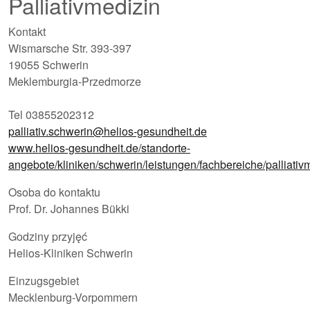
Palliativmedizin
Kontakt
Wismarsche Str. 393-397
19055 Schwerin
Meklemburgia-Przedmorze
Tel 03855202312
palliativ.schwerin@helios-gesundheit.de
www.helios-gesundheit.de/standorte-
angebote/kliniken/schwerin/leistungen/fachbereiche/palliativ
Osoba do kontaktu
Prof. Dr. Johannes Bükki
Godziny przyjęć
Helios-Kliniken Schwerin
Einzugsgebiet
Mecklenburg-Vorpommern