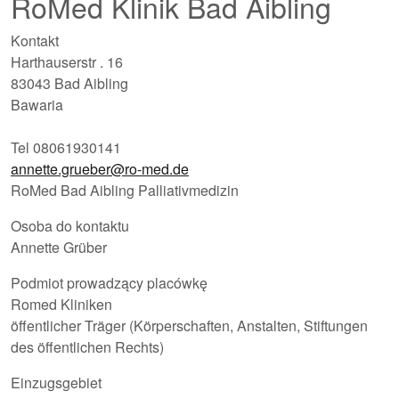
RoMed Klinik Bad Aibling
Kontakt
Harthauserstr . 16
83043 Bad Aibling
Bawaria
Tel 08061930141
annette.grueber@ro-med.de
RoMed Bad Aibling Palliativmedizin
Osoba do kontaktu
Annette Grüber
Podmiot prowadzący placówkę
Romed Kliniken
öffentlicher Träger (Körperschaften, Anstalten, Stiftungen
des öffentlichen Rechts)
Einzugsgebiet