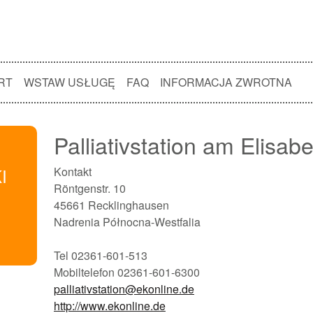
RT
WSTAW USŁUGĘ
FAQ
INFORMACJA ZWROTNA
Palliativstation am Elisa
I
Kontakt
Röntgenstr. 10
45661 Recklinghausen
Nadrenia Północna-Westfalia
Tel 02361-601-513
Mobiltelefon 02361-601-6300
palliativstation@ekonline.de
http://www.ekonline.de