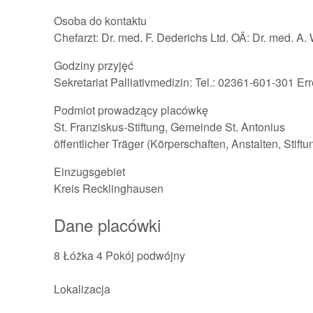
Osoba do kontaktu
Chefarzt: Dr. med. F. Dederichs Ltd. OÄ: Dr. med. A.
Godziny przyjęć
Sekretariat Palliativmedizin: Tel.: 02361-601-301 Er
Podmiot prowadzący placówkę
St. Franziskus-Stiftung, Gemeinde St. Antonius
öffentlicher Träger (Körperschaften, Anstalten, Stift
Einzugsgebiet
Kreis Recklinghausen
Dane placówki
8 Łóżka
4 Pokój podwójny
Lokalizacja