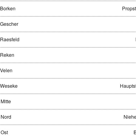
 Borken
Propst
 Gescher
 Raesfeld
t Reken
 Velen
t Weseke
Haupts
 Mitte
n Nord
Niehe
 Ost
B