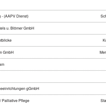
 - (AAPV Dienst)
Sc
rtels u. Blömer GmbH
tblicke
K
eam GmbH
Mer
eam
egeeinrichtungen gGmbH
 Palliative Pflege
Sta